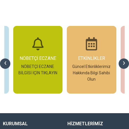
NÖBETÇİ ECZANE
ETKİNLİKLER
‹
›
NÖBETÇİ ECZANE
Güncel Etkinliklerimiz
BİLGİSİ İÇİN TIKLAYIN
Hakkında Bilgi Sahibi
Olun
H
İncele
İncele
KURUMSAL
HİZMETLERİMİZ