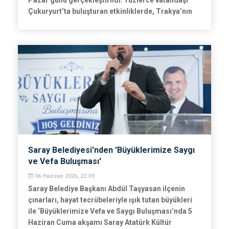
Pazar günü gerçekleştirildi. Yüzlerce vatandaşı
Çukuryurt’ta buluşturan etkinliklerde, Trakya’nın
köklü kültürel mirası bir kez daha can buldu.
Saray Belediyesi'nden 'Büyüklerimize Saygı
ve Vefa Buluşması'
06 Haziran 2026, 22:39
Saray Belediye Başkanı Abdül Taşyasan ilçenin
çınarları, hayat tecrübeleriyle ışık tutan büyükleri
ile ‘Büyüklerimize Vefa ve Saygı Buluşması’nda 5
Haziran Cuma akşamı Saray Atatürk Kültür