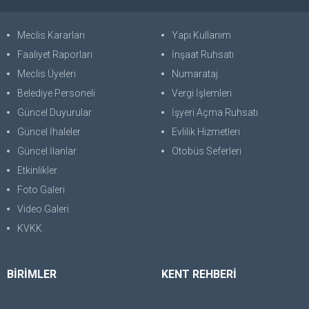
Meclis Kararları
Yapı Kullanım
Faaliyet Raporları
İnşaat Ruhsatı
Meclis Üyeleri
Numarataj
Belediye Personeli
Vergi İşlemleri
Güncel Duyurular
İşyeri Açma Ruhsatı
Güncel İhaleler
Evlilik Hizmetleri
Güncel İlanlar
Otobüs Seferleri
Etkinlikler
Foto Galeri
Video Galeri
KVKK
BİRİMLER
KENT REHBERİ