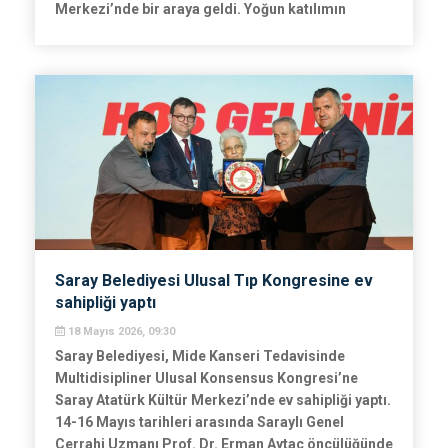
Merkezi’nde bir araya geldi. Yoğun katılımın
yaşandığı ‘Büyüklerimize Vefa ve Saygı Buluşması’,
duygu dolu ve neşeli anlara sahne oldu.
Saray Belediyesi Ulusal Tıp Kongresine ev
sahipliği yaptı
18 Mayıs 2026, 09:30
Saray Belediyesi, Mide Kanseri Tedavisinde
Multidisipliner Ulusal Konsensus Kongresi’ne
Saray Atatürk Kültür Merkezi’nde ev sahipliği yaptı.
14-16 Mayıs tarihleri arasında Saraylı Genel
Cerrahi Uzmanı Prof. Dr. Erman Aytaç öncülüğünde