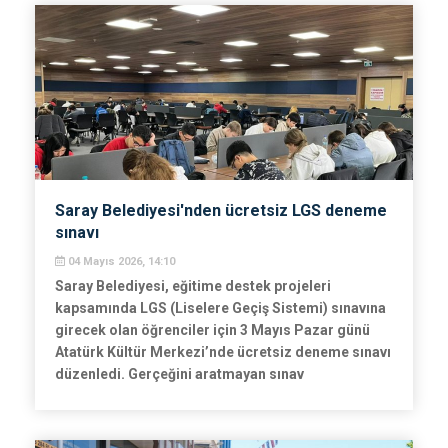
Saray Belediyesi'nden ücretsiz LGS deneme
sınavı
04 Mayıs 2026, 14:10
Saray Belediyesi, eğitime destek projeleri
kapsamında LGS (Liselere Geçiş Sistemi) sınavına
girecek olan öğrenciler için 3 Mayıs Pazar günü
Atatürk Kültür Merkezi’nde ücretsiz deneme sınavı
düzenledi. Gerçeğini aratmayan sınav
atmosferinde ter döken öğrenciler, eksiklerini
görme ve sınav stresini yönetme olanağı buldu.