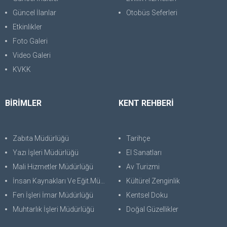
Güncel İlanlar
Otobüs Seferleri
Etkinlikler
Foto Galeri
Video Galeri
KVKK
BİRİMLER
KENT REHBERİ
Zabıta Müdürlüğü
Tarihçe
Yazı İşleri Müdürlüğü
El Sanatları
Mali Hizmetler Müdürlüğü
Av Turizmi
İnsan Kaynakları Ve Eğit.Müdürlüğü
Kültürel Zenginlik
Fen İşleri İmar Müdürlüğü
Kentsel Doku
Muhtarlık İşleri Müdürlüğü
Doğal Güzellikler