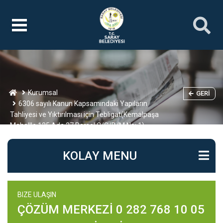
Kurumsal
GERI
6306 sayılı Kanun Kapsamındaki Yapıların
Tahliyesi ve Yıktırılması için Tebligat(Kemalpaşa
Mahallle 125 Ada 27 Parsel C/S/B/M No: 1)
KOLAY MENU
BIZE ULAŞIN
ÇÖZÜM MERKEZİ 0 282 768 10 05