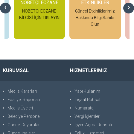
NÖBETÇİ ECZANE
ETKİNLİKLER
‹
›
NÖBETÇİ ECZANE
Güncel Etkinliklerimiz
BİLGİSİ İÇİN TIKLAYIN
Hakkında Bilgi Sahibi
Olun
H
İncele
İncele
KURUMSAL
HİZMETLERİMİZ
Meclis Kararları
Yapı Kullanım
Faaliyet Raporları
İnşaat Ruhsatı
Meclis Üyeleri
Numarataj
Belediye Personeli
Vergi İşlemleri
Güncel Duyurular
İşyeri Açma Ruhsatı
Güncel İhaleler
Evlilik Hizmetleri