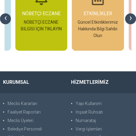
NÖBETÇİ ECZANE
ETKİNLİKLER
‹
›
NÖBETÇİ ECZANE
Güncel Etkinliklerimiz
BİLGİSİ İÇİN TIKLAYIN
Hakkında Bilgi Sahibi
Olun
H
İncele
İncele
KURUMSAL
HİZMETLERİMİZ
Meclis Kararları
Yapı Kullanım
Faaliyet Raporları
İnşaat Ruhsatı
Meclis Üyeleri
Numarataj
Belediye Personeli
Vergi İşlemleri