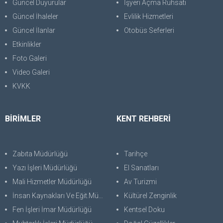
Güncel Duyurular
İşyeri Açma Ruhsatı
Güncel İhaleler
Evlilik Hizmetleri
Güncel İlanlar
Otobüs Seferleri
Etkinlikler
Foto Galeri
Video Galeri
KVKK
BİRİMLER
KENT REHBERİ
Zabıta Müdürlüğü
Tarihçe
Yazı İşleri Müdürlüğü
El Sanatları
Mali Hizmetler Müdürlüğü
Av Turizmi
İnsan Kaynakları Ve Eğit.Müdürlüğü
Kültürel Zenginlik
Fen İşleri İmar Müdürlüğü
Kentsel Doku