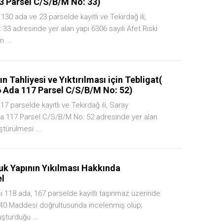
3 Parsel C/S/B/M No: 33)
130 ada ve 23 parselde kayıtlı ve Tekirdağ ili,
33 adresinde yer alan yapı 6306 sayılı Afet Riski
 ...
 Tahliyesi ve Yıktırılması için Tebligat(
Ada 117 Parsel C/S/B/M No: 52)
17 parselde kayıtlı ve Tekirdağ ili, Saray
 117 Parsel C/S/B/M No: 52 adresinde yer alan
ştürülmesi ...
k Yapının Yıkılması Hakkında
el
i 118 ada, 167 parselde kayıtlı taşınmaz üzerinde
n 40.Maddesi doğrultusunda incelenmiş olup;
şturduğu ...