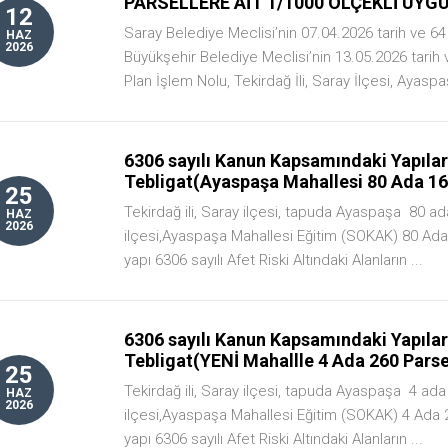
PARSELLERE AİT 1/1000 ÖLÇEKLİ UYGU
12
Saray Belediye Meclisi’nin 07.04.2026 tarih ve 64 
HAZ
2026
Büyükşehir Belediye Meclisi’nin 13.05.2026 tarih 
Plan İşlem Nolu, Tekirdağ İli, Saray İlçesi, Ayaspaş
6306 sayılı Kanun Kapsamındaki Yapıların
Tebligat(Ayaspaşa Mahallesi 80 Ada 16
25
Tekirdağ ili, Saray ilçesi, tapuda Ayaspaşa 80 ada
HAZ
2026
ilçesi,Ayaspaşa Mahallesi Eğitim (SOKAK) 80 Ada
yapı 6306 sayılı Afet Riski Altındaki Alanların ...
6306 sayılı Kanun Kapsamındaki Yapıların
Tebligat(YENİ Mahallle 4 Ada 260 Pars
25
Tekirdağ ili, Saray ilçesi, tapuda Ayaspaşa 4 ada 
HAZ
2026
ilçesi,Ayaspaşa Mahallesi Eğitim (SOKAK) 4 Ada 
yapı 6306 sayılı Afet Riski Altındaki Alanların ...