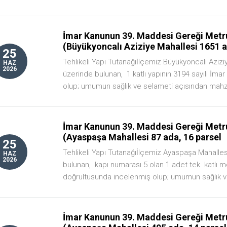
İmar Kanunun 39. Maddesi Gereği Metru
(Büyükyoncalı Aziziye Mahallesi 1651 a
25
Tehlikeli Yapı Tutanağıİlçemiz Büyükyoncalı Azizi
HAZ
2026
üzerinde bulunan, 1 katlı yapının 3194 sayılı İ
olup; umumun sağlık ve selameti açısından mahzu
İmar Kanunun 39. Maddesi Gereği Metru
(Ayaspaşa Mahallesi 87 ada, 16 parsel
25
Tehlikeli Yapı Tutanağıİlçemiz Ayaspaşa Mahalles
HAZ
2026
bulunan, kapı numarası 5 olan 1 adet tek katlı 
doğrultusunda incelenmiş olup; umumun sağlık ve
İmar Kanunun 39. Maddesi Gereği Metru