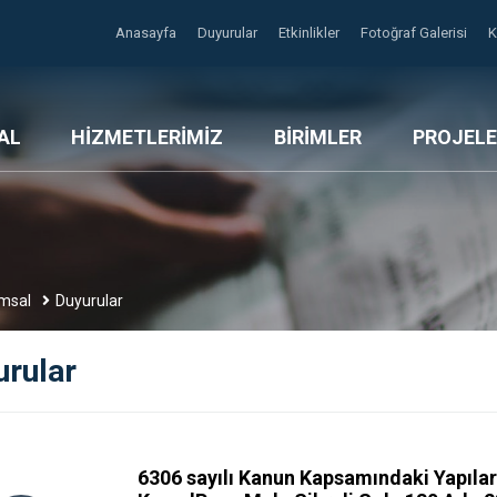
Anasayfa
Duyurular
Etkinlikler
Fotoğraf Galerisi
AL
HİZMETLERİMİZ
BİRİMLER
PROJELE
msal
Duyurular
urular
6306 sayılı Kanun Kapsamındaki Yapıların