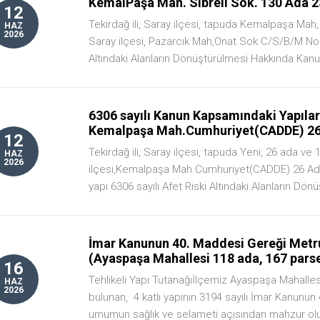
KemalPaşa Mah. Sibreli Sok. 130 Ada 2
12
Tekirdağ ili, Saray ilçesi, tapuda Kemalpaşa Mah, 
HAZ
2026
Saray ilçesi, Pazarcık Mah,Onat Sok C/S/B/M No: 
Altındaki Alanların Dönüştürülmesi Hakkında Kanun
6306 sayılı Kanun Kapsamındaki Yapıların
Kemalpaşa Mah.Cumhuriyet(CADDE) 26 
12
Tekirdağ ili, Saray ilçesi, tapuda Yeni, 26 ada ve 1
HAZ
2026
ilçesi,Kemalpaşa Mah.Cumhuriyet(CADDE) 26 Ada
yapı 6306 sayılı Afet Riski Altındaki Alanların Dönü
İmar Kanunun 40. Maddesi Gereği Metru
(Ayaspaşa Mahallesi 118 ada, 167 pars
16
Tehlikeli Yapı Tutanağıİlçemiz Ayaspaşa Mahalles
HAZ
2026
bulunan, 4 katlı yapının 3194 sayılı İmar Kanunu
umumun sağlık ve selameti açısından mahzur olu