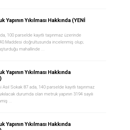
k Yapının Yıkılması Hakkında (YENİ
ada, 100 parselde kayıtlı taşınmaz üzerinde
n 40.Maddesi doğrultusunda incelenmiş olup;
şturduğu mahallinde ...
k Yapının Yıkılması Hakkında
)
i Asıl Sokak 87 ada, 140 parselde kayıtlı taşınmaz
ıkılacak durumda olan metruk yapının 3194 sayılı
iş ...
k Yapının Yıkılması Hakkında