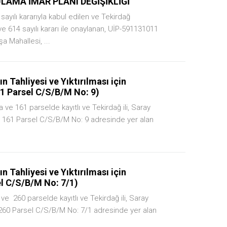
LAMA İMAR PLANI DEĞİŞİKLİĞİ
sayılı kararıyla kabul edilen ve Tekirdağ
ve 614 sayılı kararı ile onaylanan, UİP-591131011
a Mahallesi, ...
 Tahliyesi ve Yıktırılması için
1 Parsel C/S/B/M No: 9)
 ve 161 parselde kayıtlı ve Tekirdağ ili, Saray
 161 Parsel C/S/B/M No: 9 adresinde yer alan
 Tahliyesi ve Yıktırılması için
el C/S/B/M No: 7/1)
ve 260 parselde kayıtlı ve Tekirdağ ili, Saray
260 Parsel C/S/B/M No: 7/1 adresinde yer alan