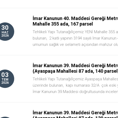
İmar Kanunun 40. Maddesi Gereği Metru
Mahalle 355 ada, 167 parsel
30
Tehlikeli Yapı Tutanağıİlçemiz YENİ Mahalle 355 
HAZ
2026
bulunan, 2 katlı yapının 3194 sayılı İmar Kanunu
umumun sağlık ve selameti açısından mahzur olu
İmar Kanunun 39. Maddesi Gereği Metru
(Ayaspaşa Mahallesi 87 ada, 140 parsel
03
Tehlikeli Yapı Tutanağıİlçemiz Ayaspaşa Mahalles
TEM
2026
üzerinde bulunan, kapı numarası 32/A çok eski y
İmar Kanunun 39.Maddesi doğrultusunda incelenm
İmar Kanunun 39. Maddesi Gereği Metru