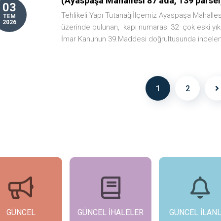
(Ayaspaşa Mahallesi 87 ada, 139 parsel
03
Tehlikeli Yapı Tutanağıİlçemiz Ayaspaşa Mahalles
TEM
2026
üzerinde bulunan, kapı numarası 32 çok eski yık
İmar Kanunun 39.Maddesi doğrultusunda incelenm
1
2
GÜNCEL
GÜNCEL İHALELER
GÜNCEL İLAN