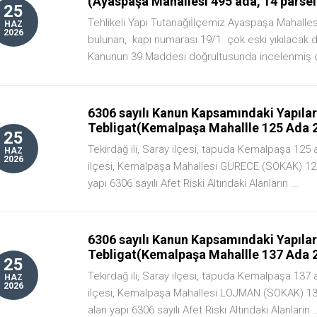
(Ayaspaşa Mahallesi 495 ada, 14 parsel
25
Tehlikeli Yapı Tutanağıİlçemiz Ayaspaşa Mahalles
HAZ
2026
bulunan, kapı numarası 19/1 çok eski yıkılacak 
Kanunun 39.Maddesi doğrultusunda incelenmiş o
6306 sayılı Kanun Kapsamındaki Yapıların
Tebligat(Kemalpaşa Mahallle 125 Ada 2
25
Tekirdağ ili, Saray ilçesi, tapuda Kemalpaşa 125 a
HAZ
2026
ilçesi, Kemalpaşa Mahallesi GÜRECE (SOKAK) 12
yapı 6306 sayılı Afet Riski Altındaki Alanların ...
6306 sayılı Kanun Kapsamındaki Yapıların
Tebligat(Kemalpaşa Mahallle 137 Ada 2
25
Tekirdağ ili, Saray ilçesi, tapuda Kemalpaşa 137 a
HAZ
2026
ilçesi, Kemalpaşa Mahallesi LOJMAN (SOKAK) 13
alan yapı 6306 sayılı Afet Riski Altındaki Alanların .