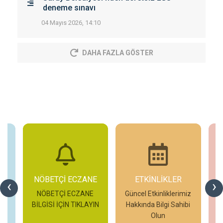
deneme sınavı
04 Mayıs 2026, 14:10
DAHA FAZLA GÖSTER
NÖBETÇİ ECZANE
ETKİNLİKLER
‹
›
NÖBETÇİ ECZANE
Güncel Etkinliklerimiz
BİLGİSİ İÇİN TIKLAYIN
Hakkında Bilgi Sahibi
Olun
H