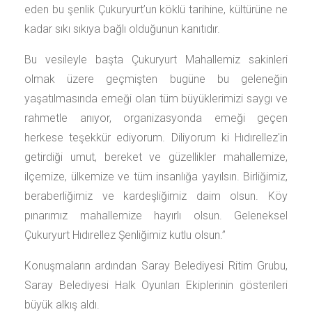
eden bu şenlik Çukuryurt’un köklü tarihine, kültürüne ne
kadar sıkı sıkıya bağlı olduğunun kanıtıdır.
Bu vesileyle başta Çukuryurt Mahallemiz sakinleri
olmak üzere geçmişten bugüne bu geleneğin
yaşatılmasında emeği olan tüm büyüklerimizi saygı ve
rahmetle anıyor, organizasyonda emeği geçen
herkese teşekkür ediyorum. Diliyorum ki Hıdırellez'in
getirdiği umut, bereket ve güzellikler mahallemize,
ilçemize, ülkemize ve tüm insanlığa yayılsın. Birliğimiz,
beraberliğimiz ve kardeşliğimiz daim olsun. Köy
pınarımız mahallemize hayırlı olsun. Geleneksel
Çukuryurt Hıdırellez Şenliğimiz kutlu olsun.”
Konuşmaların ardından Saray Belediyesi Ritim Grubu,
Saray Belediyesi Halk Oyunları Ekiplerinin gösterileri
büyük alkış aldı.