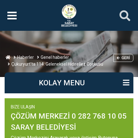
Haberler
Genel haberler
GERI
Çukuryurt'ta 114. Geleneksel Hıdırellez Coşkusu
KOLAY MENU
BIZE ULAŞIN
ÇÖZÜM MERKEZİ 0 282 768 10 05
SARAY BELEDİYESİ
Çözüm Merkezini Arayarak veya iletişim Butonuna