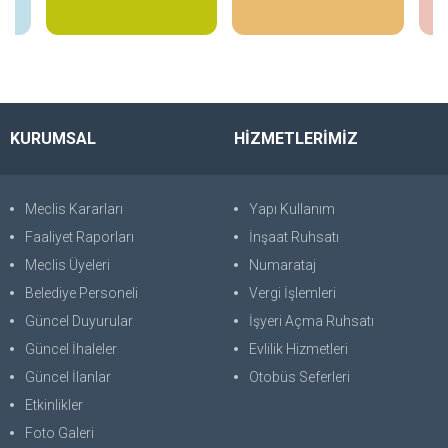
İncele
İncele
KURUMSAL
HİZMETLERİMİZ
Meclis Kararları
Yapı Kullanım
Faaliyet Raporları
İnşaat Ruhsatı
Meclis Üyeleri
Numarataj
Belediye Personeli
Vergi İşlemleri
Güncel Duyurular
İşyeri Açma Ruhsatı
Güncel İhaleler
Evlilik Hizmetleri
Güncel İlanlar
Otobüs Seferleri
Etkinlikler
Foto Galeri