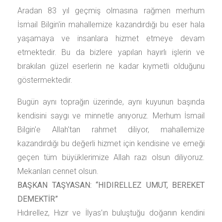
Aradan 83 yıl geçmiş olmasına rağmen merhum
İsmail Bilgin'in mahallemize kazandırdığı bu eser hala
yaşamaya ve insanlara hizmet etmeye devam
etmektedir. Bu da bizlere yapılan hayırlı işlerin ve
bırakılan güzel eserlerin ne kadar kıymetli olduğunu
göstermektedir.
Bugün aynı toprağın üzerinde, aynı kuyunun başında
kendisini saygı ve minnetle anıyoruz. Merhum İsmail
Bilgin'e Allah'tan rahmet diliyor, mahallemize
kazandırdığı bu değerli hizmet için kendisine ve emeği
geçen tüm büyüklerimize Allah razı olsun diliyoruz.
Mekanları cennet olsun.
BAŞKAN TAŞYASAN: “HIDIRELLEZ UMUT, BEREKET
DEMEKTİR”
Hıdırellez, Hızır ve İlyas’ın buluştuğu doğanın kendini