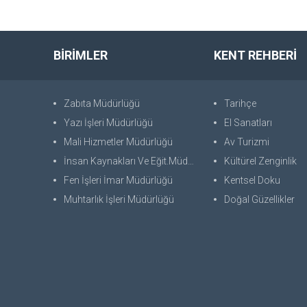
BİRİMLER
KENT REHBERİ
Zabıta Müdürlüğü
Tarihçe
Yazı İşleri Müdürlüğü
El Sanatları
Mali Hizmetler Müdürlüğü
Av Turizmi
İnsan Kaynakları Ve Eğit.Müdürlüğü
Kültürel Zenginlik
Fen İşleri İmar Müdürlüğü
Kentsel Doku
Muhtarlık İşleri Müdürlüğü
Doğal Güzellikler