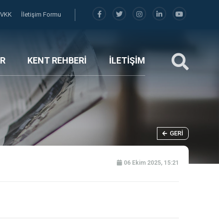
KVKK
İletişim Formu
R
KENT REHBERİ
İLETİŞİM
GERI
06 Ekim 2025, 15:21