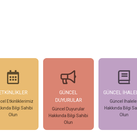
GÜNCEL
GÜNCEL İHALELER
GÜNCEL İLA
DUYURULAR
Güncel İhaleler
Güncel İlanl
Hakkında Bilgi Sahibi
Hakkında Bilgi S
Güncel Duyurular
Olun
Olun
kkında Bilgi Sahibi
İncele
İncele
İncele
Olun