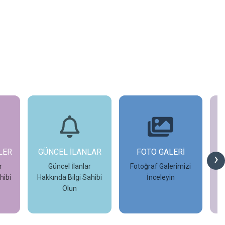
NLAR
FOTO GALERİ
TAMAMLANAN
›
PROJELER
ar
Fotoğraf Galerimizi
ahibi
İnceleyin
Tamamlanan
Projeleri İnceleyin
İncele
İncele