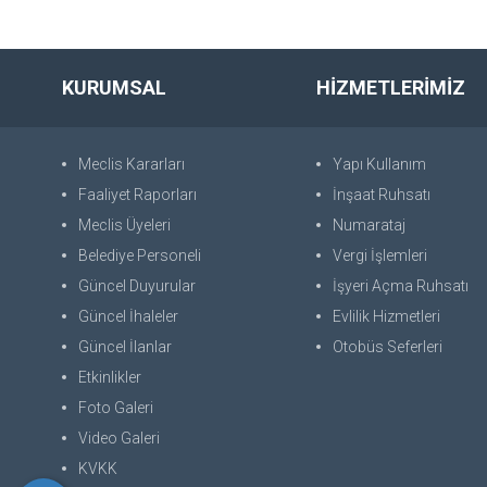
KURUMSAL
HİZMETLERİMİZ
Meclis Kararları
Yapı Kullanım
Faaliyet Raporları
İnşaat Ruhsatı
Meclis Üyeleri
Numarataj
Belediye Personeli
Vergi İşlemleri
Güncel Duyurular
İşyeri Açma Ruhsatı
Güncel İhaleler
Evlilik Hizmetleri
Güncel İlanlar
Otobüs Seferleri
Etkinlikler
Foto Galeri
Video Galeri
KVKK