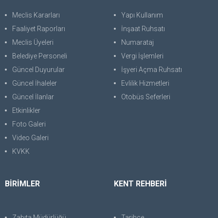
Meclis Kararları
Yapı Kullanım
Faaliyet Raporları
İnşaat Ruhsatı
Meclis Üyeleri
Numarataj
Belediye Personeli
Vergi İşlemleri
Güncel Duyurular
İşyeri Açma Ruhsatı
Güncel İhaleler
Evlilik Hizmetleri
Güncel İlanlar
Otobüs Seferleri
Etkinlikler
Foto Galeri
Video Galeri
KVKK
BİRİMLER
KENT REHBERİ
Zabıta Müdürlüğü
Tarihçe