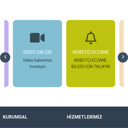
I
VİDEO GALERİ
NÖBETÇİ ECZANE
‹
›
Video Galerimizi
NÖBETÇİ ECZANE
G
İnceleyin
BİLGİSİ İÇİN TIKLAYIN
H
İncele
İncele
KURUMSAL
HİZMETLERİMİZ