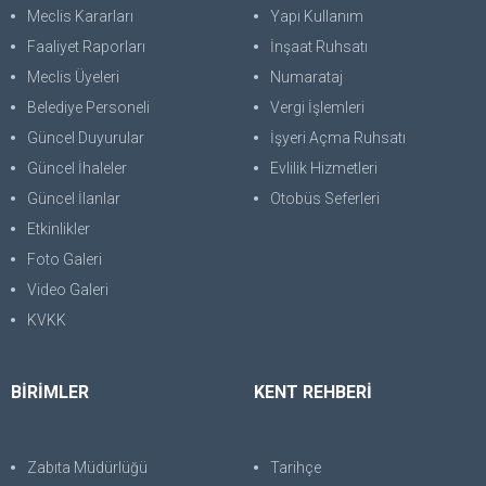
Meclis Kararları
Yapı Kullanım
Faaliyet Raporları
İnşaat Ruhsatı
Meclis Üyeleri
Numarataj
Belediye Personeli
Vergi İşlemleri
Güncel Duyurular
İşyeri Açma Ruhsatı
Güncel İhaleler
Evlilik Hizmetleri
Güncel İlanlar
Otobüs Seferleri
Etkinlikler
Foto Galeri
Video Galeri
KVKK
BİRİMLER
KENT REHBERİ
Zabıta Müdürlüğü
Tarihçe