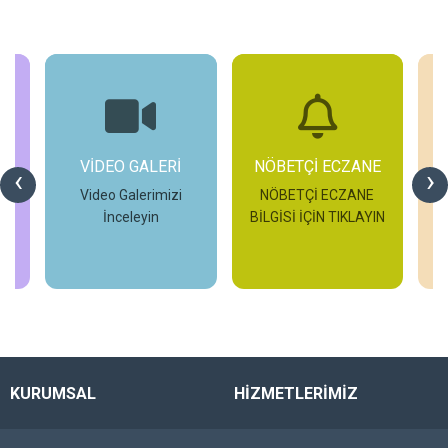
ALERİ
NÖBETÇİ ECZANE
ETKİNLİKLER
‹
›
erimizi
NÖBETÇİ ECZANE
Güncel Etkinliklerimiz
yin
BİLGİSİ İÇİN TIKLAYIN
Hakkında Bilgi Sahibi
Olun
le
İncele
İncele
KURUMSAL
HİZMETLERİMİZ