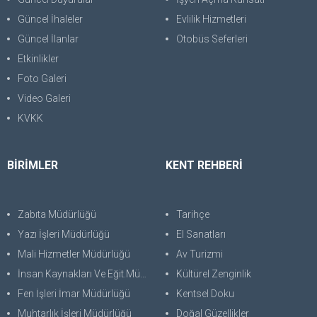
Güncel İhaleler
Evlilik Hizmetleri
Güncel İlanlar
Otobüs Seferleri
Etkinlikler
Foto Galeri
Video Galeri
KVKK
BİRİMLER
KENT REHBERİ
Zabıta Müdürlüğü
Tarihçe
Yazı İşleri Müdürlüğü
El Sanatları
Mali Hizmetler Müdürlüğü
Av Turizmi
İnsan Kaynakları Ve Eğit.Müdürlüğü
Kültürel Zenginlik
Fen İşleri İmar Müdürlüğü
Kentsel Doku
Muhtarlık İşleri Müdürlüğü
Doğal Güzellikler