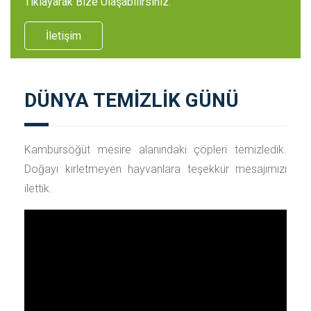
Tıklayarak Bize Ulaşabilirsiniz.
İletişim
DÜNYA TEMİZLİK GÜNÜ
Kambursöğüt mesire alanındaki çöpleri temizledik.
Doğayı kirletmeyen hayvanlara teşekkür mesajımızı
ilettik.