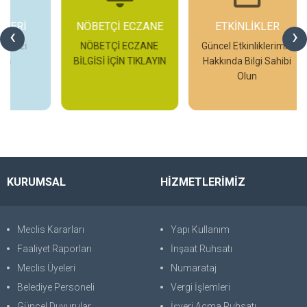
NÖBETÇİ ECZANE
ETKİNLİKLER
‹
›
NÖBETÇİ ECZANE
Güncel Etkinliklerimiz
BİLGİSİ İÇİN TIKLAYIN
Hakkında Bilgi Sahibi
Olun
H
İncele
İncele
KURUMSAL
HİZMETLERİMİZ
Meclis Kararları
Yapı Kullanım
Faaliyet Raporları
İnşaat Ruhsatı
Meclis Üyeleri
Numarataj
Belediye Personeli
Vergi İşlemleri
Güncel Duyurular
İşyeri Açma Ruhsatı