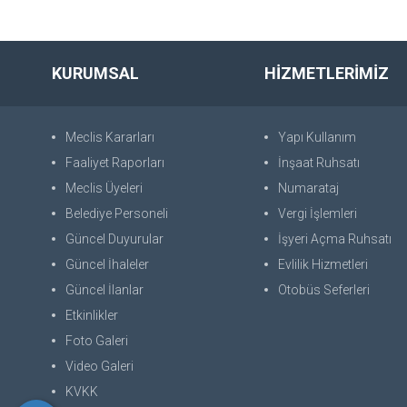
KURUMSAL
HİZMETLERİMİZ
Meclis Kararları
Yapı Kullanım
Faaliyet Raporları
İnşaat Ruhsatı
Meclis Üyeleri
Numarataj
Belediye Personeli
Vergi İşlemleri
Güncel Duyurular
İşyeri Açma Ruhsatı
Güncel İhaleler
Evlilik Hizmetleri
Güncel İlanlar
Otobüs Seferleri
Etkinlikler
Foto Galeri
Video Galeri
KVKK