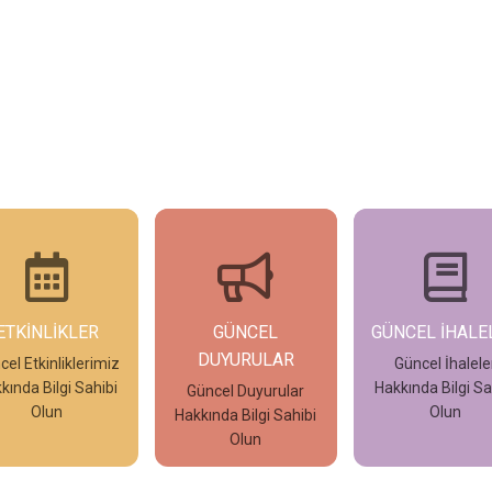
GÜNCEL
GÜNCEL İHALELER
GÜNCEL İLAN
DUYURULAR
Güncel İhaleler
Güncel İlanla
Hakkında Bilgi Sahibi
Hakkında Bilgi Sa
üncel Duyurular
Olun
Olun
kında Bilgi Sahibi
İncele
İncele
İncele
Olun