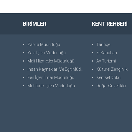
BİRİMLER
KENT REHBERİ
Zabıta Müdürlüğü
Tarihçe
Yazı İşleri Müdürlüğü
El Sanatları
Mali Hizmetler Müdürlüğü
Av Turizmi
İnsan Kaynakları Ve Eğit.Müdürlüğü
Kültürel Zenginlik
Fen İşleri İmar Müdürlüğü
Kentsel Doku
Muhtarlık İşleri Müdürlüğü
Doğal Güzellikler