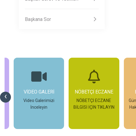
Başkana Sor
NÖBETÇİ ECZANE
ETKİNLİKLER
‹
NÖBETÇİ ECZANE
Güncel Etkinliklerimiz
BİLGİSİ İÇİN TIKLAYIN
Hakkında Bilgi Sahibi
G
Olun
Hak
İncele
İncele