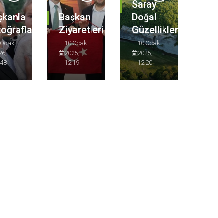
Saray
şkanla
Başkan
Doğal
oğraflarımız
Ziyaretleri
Güzellikleri
 Ocak
10 Ocak
10 Ocak
26,
2025,
2025,
:48
12:19
12:20