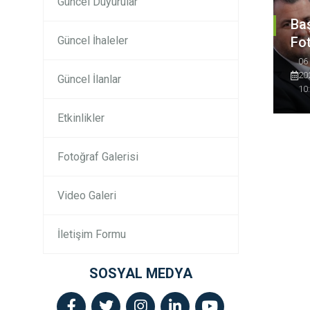
Güncel Duyurular
Ba
Güncel İhaleler
Fot
06
20
Güncel İlanlar
10
Etkinlikler
Fotoğraf Galerisi
Video Galeri
İletişim Formu
SOSYAL MEDYA